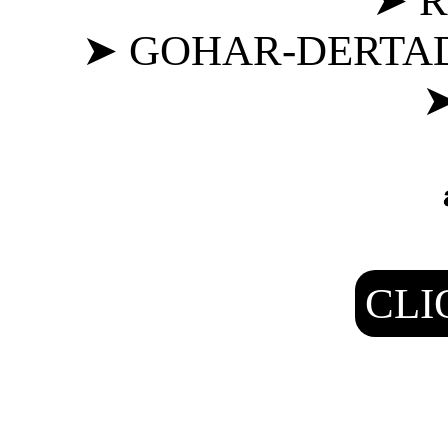
➤ R
➤ GOHAR-DERTAD: 
➤
CLI